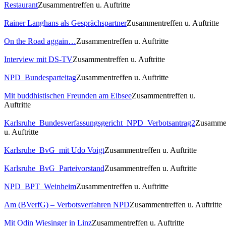
Restaurant
Zusammentreffen u. Auftritte
Rainer Langhans als Gesprächspartner
Zusammentreffen u. Auftritte
On the Road aggain…
Zusammentreffen u. Auftritte
Interview mit DS-TV
Zusammentreffen u. Auftritte
NPD_Bundesparteitag
Zusammentreffen u. Auftritte
Mit buddhistischen Freunden am Eibsee
Zusammentreffen u.
Auftritte
Karlsruhe_Bundesverfassungsgericht_NPD_Verbotsantrag2
Zusammen
u. Auftritte
Karlsruhe_BvG_mit Udo Voigt
Zusammentreffen u. Auftritte
Karlsruhe_BvG_Parteivorstand
Zusammentreffen u. Auftritte
NPD_BPT_Weinheim
Zusammentreffen u. Auftritte
Am (BVerfG) – Verbotsverfahren NPD
Zusammentreffen u. Auftritte
Mit Odin Wiesinger in Linz
Zusammentreffen u. Auftritte