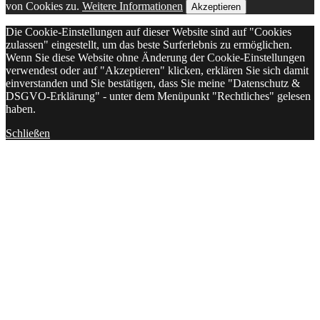
von Cookies zu.
Weitere Informationen
Akzeptieren
Die Cookie-Einstellungen auf dieser Website sind auf "Cookies
zulassen" eingestellt, um das beste Surferlebnis zu ermöglichen.
Wenn Sie diese Website ohne Änderung der Cookie-Einstellungen
verwendest oder auf "Akzeptieren" klicken, erklären Sie sich damit
einverstanden und Sie bestätigen, dass Sie meine "Datenschutz &
DSGVO-Erklärung" - unter dem Menüpunkt "Rechtliches" gelesen
haben.
Schließen