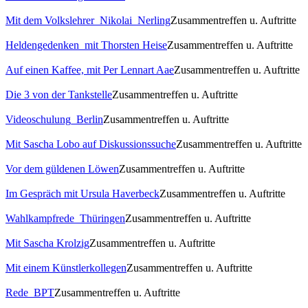
Mit dem Volkslehrer_Nikolai_Nerling
Zusammentreffen u. Auftritte
Heldengedenken_mit Thorsten Heise
Zusammentreffen u. Auftritte
Auf einen Kaffee, mit Per Lennart Aae
Zusammentreffen u. Auftritte
Die 3 von der Tankstelle
Zusammentreffen u. Auftritte
Videoschulung_Berlin
Zusammentreffen u. Auftritte
Mit Sascha Lobo auf Diskussionssuche
Zusammentreffen u. Auftritte
Vor dem güldenen Löwen
Zusammentreffen u. Auftritte
Im Gespräch mit Ursula Haverbeck
Zusammentreffen u. Auftritte
Wahlkampfrede_Thüringen
Zusammentreffen u. Auftritte
Mit Sascha Krolzig
Zusammentreffen u. Auftritte
Mit einem Künstlerkollegen
Zusammentreffen u. Auftritte
Rede_BPT
Zusammentreffen u. Auftritte