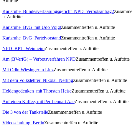
Auftritte
Karlsruhe_Bundesverfassungsgericht_NPD_Verbotsantrag2
Zusammen
u. Auftritte
Karlsruhe_BvG_mit Udo Voigt
Zusammentreffen u. Auftritte
Karlsruhe_BvG_Parteivorstand
Zusammentreffen u. Auftritte
NPD_BPT_Weinheim
Zusammentreffen u. Auftritte
Am (BVerfG) – Verbotsverfahren NPD
Zusammentreffen u. Auftritte
Mit Odin Wiesinger in Linz
Zusammentreffen u. Auftritte
Mit dem Volkslehrer_Nikolai_Nerling
Zusammentreffen u. Auftritte
Heldengedenken_mit Thorsten Heise
Zusammentreffen u. Auftritte
Auf einen Kaffee, mit Per Lennart Aae
Zusammentreffen u. Auftritte
Die 3 von der Tankstelle
Zusammentreffen u. Auftritte
Videoschulung_Berlin
Zusammentreffen u. Auftritte