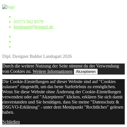
01573 562 8579
landogart@hotmail.de
Dipl. Designer Baldur Landogart 2026
Durch die weitere Nutzung der Seite stimmst du der Verwendung
von Cookies zu.
Weitere Informationen
Akzeptieren
Die Cookie-Einstellungen auf dieser Website sind auf "Cookies
zulassen" eingestellt, um das beste Surferlebnis zu ermöglichen.
Wenn Sie diese Website ohne Änderung der Cookie-Einstellungen
verwendest oder auf "Akzeptieren" klicken, erklären Sie sich damit
einverstanden und Sie bestätigen, dass Sie meine "Datenschutz &
DSGVO-Erklärung" - unter dem Menüpunkt "Rechtliches" gelesen
haben.
Schließen