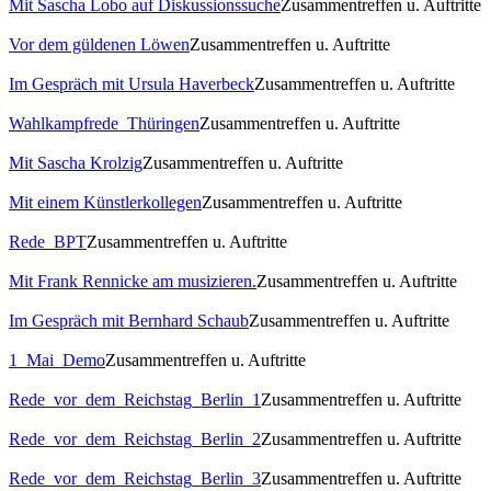
Mit Sascha Lobo auf Diskussionssuche
Zusammentreffen u. Auftritte
Vor dem güldenen Löwen
Zusammentreffen u. Auftritte
Im Gespräch mit Ursula Haverbeck
Zusammentreffen u. Auftritte
Wahlkampfrede_Thüringen
Zusammentreffen u. Auftritte
Mit Sascha Krolzig
Zusammentreffen u. Auftritte
Mit einem Künstlerkollegen
Zusammentreffen u. Auftritte
Rede_BPT
Zusammentreffen u. Auftritte
Mit Frank Rennicke am musizieren.
Zusammentreffen u. Auftritte
Im Gespräch mit Bernhard Schaub
Zusammentreffen u. Auftritte
1_Mai_Demo
Zusammentreffen u. Auftritte
Rede_vor_dem_Reichstag_Berlin_1
Zusammentreffen u. Auftritte
Rede_vor_dem_Reichstag_Berlin_2
Zusammentreffen u. Auftritte
Rede_vor_dem_Reichstag_Berlin_3
Zusammentreffen u. Auftritte