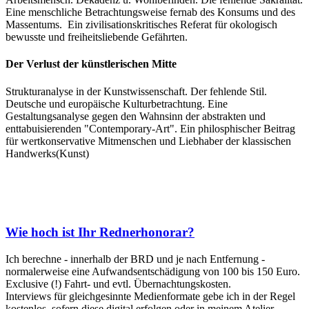
Eine menschliche Betrachtungsweise fernab des Konsums und des
Massentums. Ein zivilisationskritisches Referat für okologisch
bewusste und freiheitsliebende Gefährten.
Der Verlust der künstlerischen Mitte
Strukturanalyse in der Kunstwissenschaft. Der fehlende Stil.
Deutsche und europäische Kulturbetrachtung. Eine
Gestaltungsanalyse gegen den Wahnsinn der abstrakten und
enttabuisierenden "Contemporary-Art". Ein philosphischer Beitrag
für wertkonservative Mitmenschen und Liebhaber der klassischen
Handwerks(Kunst)
Wie hoch ist Ihr Rednerhonorar?
Ich berechne - innerhalb der BRD und je nach Entfernung -
normalerweise eine Aufwandsentschädigung von 100 bis 150 Euro.
Exclusive (!) Fahrt- und evtl. Übernachtungskosten.
Interviews für gleichgesinnte Medienformate gebe ich in der Regel
kostenlos, sofern diese digital erfolgen oder in meinem Atelier