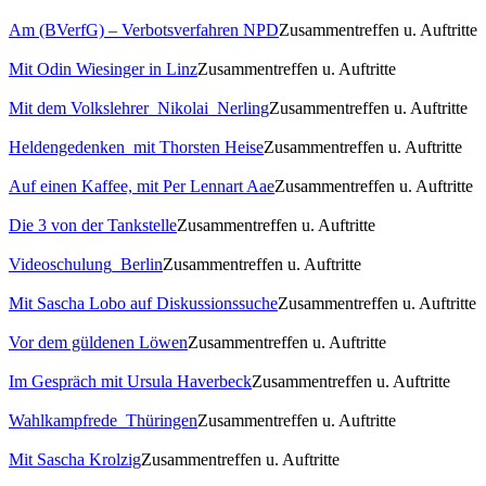
Am (BVerfG) – Verbotsverfahren NPD
Zusammentreffen u. Auftritte
Mit Odin Wiesinger in Linz
Zusammentreffen u. Auftritte
Mit dem Volkslehrer_Nikolai_Nerling
Zusammentreffen u. Auftritte
Heldengedenken_mit Thorsten Heise
Zusammentreffen u. Auftritte
Auf einen Kaffee, mit Per Lennart Aae
Zusammentreffen u. Auftritte
Die 3 von der Tankstelle
Zusammentreffen u. Auftritte
Videoschulung_Berlin
Zusammentreffen u. Auftritte
Mit Sascha Lobo auf Diskussionssuche
Zusammentreffen u. Auftritte
Vor dem güldenen Löwen
Zusammentreffen u. Auftritte
Im Gespräch mit Ursula Haverbeck
Zusammentreffen u. Auftritte
Wahlkampfrede_Thüringen
Zusammentreffen u. Auftritte
Mit Sascha Krolzig
Zusammentreffen u. Auftritte