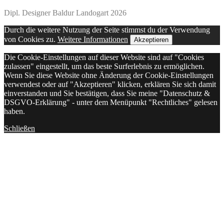
Dipl. Designer Baldur Landogart 2026
Durch die weitere Nutzung der Seite stimmst du der Verwendung
von Cookies zu.
Weitere Informationen
Akzeptieren
Die Cookie-Einstellungen auf dieser Website sind auf "Cookies
zulassen" eingestellt, um das beste Surferlebnis zu ermöglichen.
Wenn Sie diese Website ohne Änderung der Cookie-Einstellungen
verwendest oder auf "Akzeptieren" klicken, erklären Sie sich damit
einverstanden und Sie bestätigen, dass Sie meine "Datenschutz &
DSGVO-Erklärung" - unter dem Menüpunkt "Rechtliches" gelesen
haben.
Schließen