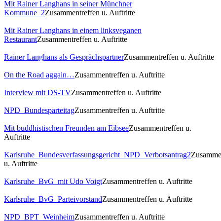
Mit Rainer Langhans in seiner Münchner
Kommune_2
Zusammentreffen u. Auftritte
Mit Rainer Langhans in einem linksveganen
Restaurant
Zusammentreffen u. Auftritte
Rainer Langhans als Gesprächspartner
Zusammentreffen u. Auftritte
On the Road aggain…
Zusammentreffen u. Auftritte
Interview mit DS-TV
Zusammentreffen u. Auftritte
NPD_Bundesparteitag
Zusammentreffen u. Auftritte
Mit buddhistischen Freunden am Eibsee
Zusammentreffen u.
Auftritte
Karlsruhe_Bundesverfassungsgericht_NPD_Verbotsantrag2
Zusammen
u. Auftritte
Karlsruhe_BvG_mit Udo Voigt
Zusammentreffen u. Auftritte
Karlsruhe_BvG_Parteivorstand
Zusammentreffen u. Auftritte
NPD_BPT_Weinheim
Zusammentreffen u. Auftritte