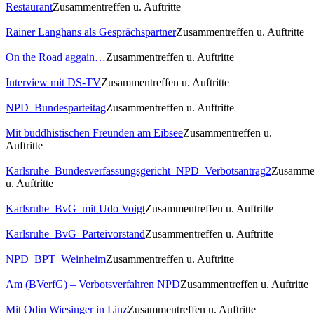
Restaurant
Zusammentreffen u. Auftritte
Rainer Langhans als Gesprächspartner
Zusammentreffen u. Auftritte
On the Road aggain…
Zusammentreffen u. Auftritte
Interview mit DS-TV
Zusammentreffen u. Auftritte
NPD_Bundesparteitag
Zusammentreffen u. Auftritte
Mit buddhistischen Freunden am Eibsee
Zusammentreffen u.
Auftritte
Karlsruhe_Bundesverfassungsgericht_NPD_Verbotsantrag2
Zusammen
u. Auftritte
Karlsruhe_BvG_mit Udo Voigt
Zusammentreffen u. Auftritte
Karlsruhe_BvG_Parteivorstand
Zusammentreffen u. Auftritte
NPD_BPT_Weinheim
Zusammentreffen u. Auftritte
Am (BVerfG) – Verbotsverfahren NPD
Zusammentreffen u. Auftritte
Mit Odin Wiesinger in Linz
Zusammentreffen u. Auftritte