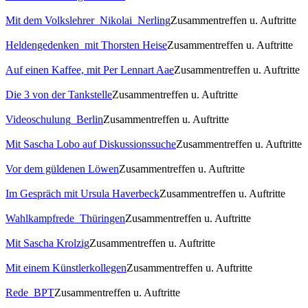
Mit dem Volkslehrer_Nikolai_Nerling
Zusammentreffen u. Auftritte
Heldengedenken_mit Thorsten Heise
Zusammentreffen u. Auftritte
Auf einen Kaffee, mit Per Lennart Aae
Zusammentreffen u. Auftritte
Die 3 von der Tankstelle
Zusammentreffen u. Auftritte
Videoschulung_Berlin
Zusammentreffen u. Auftritte
Mit Sascha Lobo auf Diskussionssuche
Zusammentreffen u. Auftritte
Vor dem güldenen Löwen
Zusammentreffen u. Auftritte
Im Gespräch mit Ursula Haverbeck
Zusammentreffen u. Auftritte
Wahlkampfrede_Thüringen
Zusammentreffen u. Auftritte
Mit Sascha Krolzig
Zusammentreffen u. Auftritte
Mit einem Künstlerkollegen
Zusammentreffen u. Auftritte
Rede_BPT
Zusammentreffen u. Auftritte