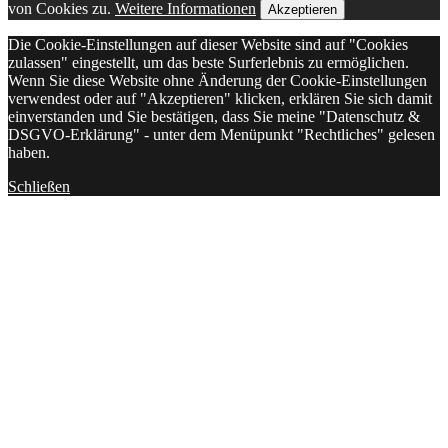
von Cookies zu.
Weitere Informationen
Akzeptieren
Die Cookie-Einstellungen auf dieser Website sind auf "Cookies
zulassen" eingestellt, um das beste Surferlebnis zu ermöglichen.
Wenn Sie diese Website ohne Änderung der Cookie-Einstellungen
verwendest oder auf "Akzeptieren" klicken, erklären Sie sich damit
einverstanden und Sie bestätigen, dass Sie meine "Datenschutz &
DSGVO-Erklärung" - unter dem Menüpunkt "Rechtliches" gelesen
haben.
Schließen