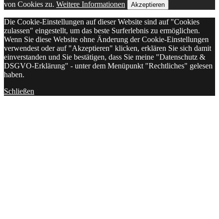
von Cookies zu.
Weitere Informationen
Akzeptieren
Die Cookie-Einstellungen auf dieser Website sind auf "Cookies
zulassen" eingestellt, um das beste Surferlebnis zu ermöglichen.
Wenn Sie diese Website ohne Änderung der Cookie-Einstellungen
verwendest oder auf "Akzeptieren" klicken, erklären Sie sich damit
einverstanden und Sie bestätigen, dass Sie meine "Datenschutz &
DSGVO-Erklärung" - unter dem Menüpunkt "Rechtliches" gelesen
haben.
Schließen