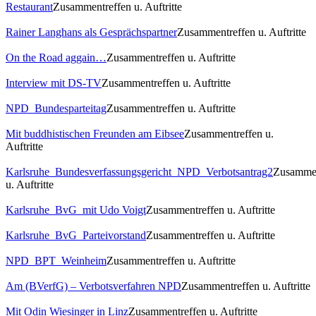
Restaurant
Zusammentreffen u. Auftritte
Rainer Langhans als Gesprächspartner
Zusammentreffen u. Auftritte
On the Road aggain…
Zusammentreffen u. Auftritte
Interview mit DS-TV
Zusammentreffen u. Auftritte
NPD_Bundesparteitag
Zusammentreffen u. Auftritte
Mit buddhistischen Freunden am Eibsee
Zusammentreffen u.
Auftritte
Karlsruhe_Bundesverfassungsgericht_NPD_Verbotsantrag2
Zusammen
u. Auftritte
Karlsruhe_BvG_mit Udo Voigt
Zusammentreffen u. Auftritte
Karlsruhe_BvG_Parteivorstand
Zusammentreffen u. Auftritte
NPD_BPT_Weinheim
Zusammentreffen u. Auftritte
Am (BVerfG) – Verbotsverfahren NPD
Zusammentreffen u. Auftritte
Mit Odin Wiesinger in Linz
Zusammentreffen u. Auftritte