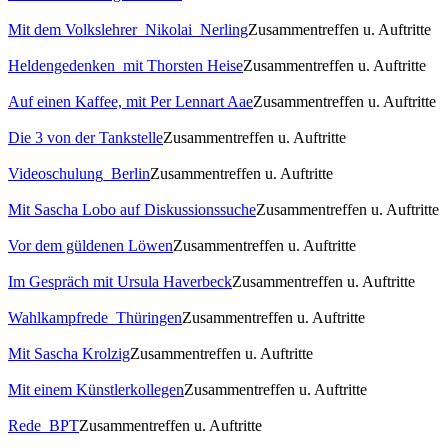
Mit dem Volkslehrer_Nikolai_Nerling
Zusammentreffen u. Auftritte
Heldengedenken_mit Thorsten Heise
Zusammentreffen u. Auftritte
Auf einen Kaffee, mit Per Lennart Aae
Zusammentreffen u. Auftritte
Die 3 von der Tankstelle
Zusammentreffen u. Auftritte
Videoschulung_Berlin
Zusammentreffen u. Auftritte
Mit Sascha Lobo auf Diskussionssuche
Zusammentreffen u. Auftritte
Vor dem güldenen Löwen
Zusammentreffen u. Auftritte
Im Gespräch mit Ursula Haverbeck
Zusammentreffen u. Auftritte
Wahlkampfrede_Thüringen
Zusammentreffen u. Auftritte
Mit Sascha Krolzig
Zusammentreffen u. Auftritte
Mit einem Künstlerkollegen
Zusammentreffen u. Auftritte
Rede_BPT
Zusammentreffen u. Auftritte