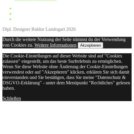
Dipl. Designer Baldur Landogart 2026
Durch die weitere Nutzung der Seite stimmst du der Verwendung
von Cookies zu.
Weitere Informationen
Akzeptieren
Die Cookie-Einstellungen auf dieser Website sind auf "Cookies
zulassen" eingestellt, um das beste Surferlebnis zu ermöglichen.
Wenn Sie diese Website ohne Änderung der Cookie-Einstellungen
verwendest oder auf "Akzeptieren" klicken, erklären Sie sich damit
einverstanden und Sie bestätigen, dass Sie meine "Datenschutz &
DSGVO-Erklärung" - unter dem Menüpunkt "Rechtliches" gelesen
haben.
Schließen