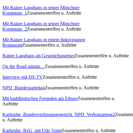
Mit Rainer Langhans in seiner Münchner
Kommune_1
Zusammentreffen u. Auftritte
Mit Rainer Langhans in seiner Münchner
Kommune_2
Zusammentreffen u. Auftritte
Mit Rainer Langhans in einem linksveganen
Restaurant
Zusammentreffen u. Auftritte
Rainer Langhans als Gesprächspartner
Zusammentreffen u. Auftritte
On the Road aggain…
Zusammentreffen u. Auftritte
Interview mit DS-TV
Zusammentreffen u. Auftritte
NPD_Bundesparteitag
Zusammentreffen u. Auftritte
Mit buddhistischen Freunden am Eibsee
Zusammentreffen u.
Auftritte
Karlsruhe_Bundesverfassungsgericht_NPD_Verbotsantrag2
Zusammen
u. Auftritte
Karlsruhe_BvG_mit Udo Voigt
Zusammentreffen u. Auftritte