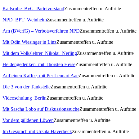
Karlsruhe_BvG_Parteivorstand
Zusammentreffen u. Auftritte
NPD_BPT_Weinheim
Zusammentreffen u. Auftritte
Am (BVerfG) – Verbotsverfahren NPD
Zusammentreffen u. Auftritte
Mit Odin Wiesinger in Linz
Zusammentreffen u. Auftritte
Mit dem Volkslehrer_Nikolai_Nerling
Zusammentreffen u. Auftritte
Heldengedenken_mit Thorsten Heise
Zusammentreffen u. Auftritte
Auf einen Kaffee, mit Per Lennart Aae
Zusammentreffen u. Auftritte
Die 3 von der Tankstelle
Zusammentreffen u. Auftritte
Videoschulung_Berlin
Zusammentreffen u. Auftritte
Mit Sascha Lobo auf Diskussionssuche
Zusammentreffen u. Auftritte
Vor dem güldenen Löwen
Zusammentreffen u. Auftritte
Im Gespräch mit Ursula Haverbeck
Zusammentreffen u. Auftritte