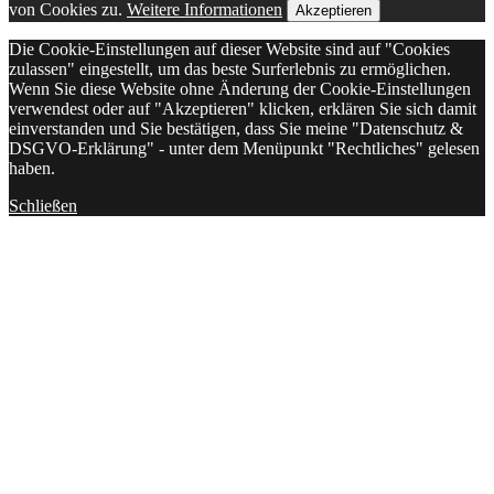
von Cookies zu.
Weitere Informationen
Akzeptieren
Die Cookie-Einstellungen auf dieser Website sind auf "Cookies
zulassen" eingestellt, um das beste Surferlebnis zu ermöglichen.
Wenn Sie diese Website ohne Änderung der Cookie-Einstellungen
verwendest oder auf "Akzeptieren" klicken, erklären Sie sich damit
einverstanden und Sie bestätigen, dass Sie meine "Datenschutz &
DSGVO-Erklärung" - unter dem Menüpunkt "Rechtliches" gelesen
haben.
Schließen