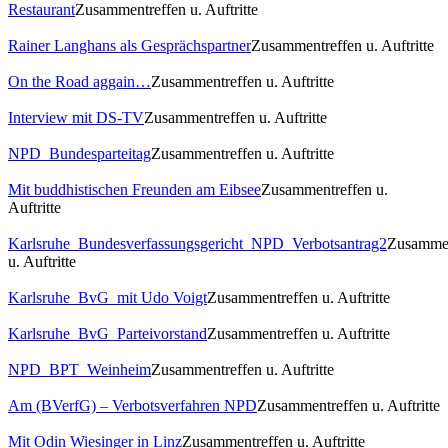
Restaurant
Zusammentreffen u. Auftritte
Rainer Langhans als Gesprächspartner
Zusammentreffen u. Auftritte
On the Road aggain…
Zusammentreffen u. Auftritte
Interview mit DS-TV
Zusammentreffen u. Auftritte
NPD_Bundesparteitag
Zusammentreffen u. Auftritte
Mit buddhistischen Freunden am Eibsee
Zusammentreffen u.
Auftritte
Karlsruhe_Bundesverfassungsgericht_NPD_Verbotsantrag2
Zusammen
u. Auftritte
Karlsruhe_BvG_mit Udo Voigt
Zusammentreffen u. Auftritte
Karlsruhe_BvG_Parteivorstand
Zusammentreffen u. Auftritte
NPD_BPT_Weinheim
Zusammentreffen u. Auftritte
Am (BVerfG) – Verbotsverfahren NPD
Zusammentreffen u. Auftritte
Mit Odin Wiesinger in Linz
Zusammentreffen u. Auftritte