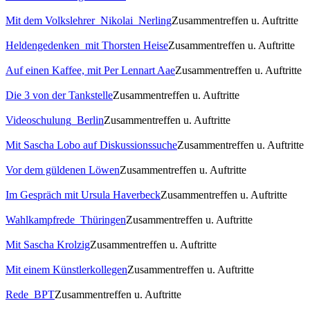
Mit dem Volkslehrer_Nikolai_Nerling
Zusammentreffen u. Auftritte
Heldengedenken_mit Thorsten Heise
Zusammentreffen u. Auftritte
Auf einen Kaffee, mit Per Lennart Aae
Zusammentreffen u. Auftritte
Die 3 von der Tankstelle
Zusammentreffen u. Auftritte
Videoschulung_Berlin
Zusammentreffen u. Auftritte
Mit Sascha Lobo auf Diskussionssuche
Zusammentreffen u. Auftritte
Vor dem güldenen Löwen
Zusammentreffen u. Auftritte
Im Gespräch mit Ursula Haverbeck
Zusammentreffen u. Auftritte
Wahlkampfrede_Thüringen
Zusammentreffen u. Auftritte
Mit Sascha Krolzig
Zusammentreffen u. Auftritte
Mit einem Künstlerkollegen
Zusammentreffen u. Auftritte
Rede_BPT
Zusammentreffen u. Auftritte