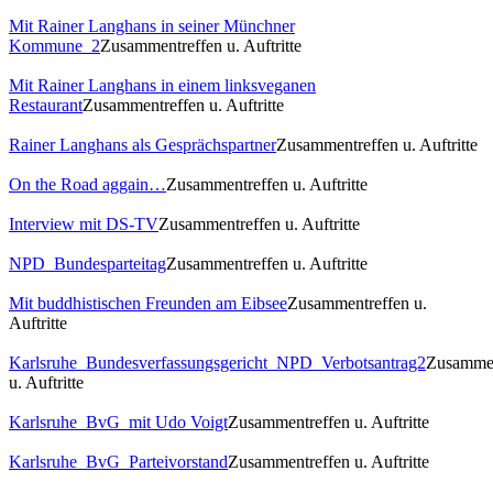
Mit Rainer Langhans in seiner Münchner
Kommune_2
Zusammentreffen u. Auftritte
Mit Rainer Langhans in einem linksveganen
Restaurant
Zusammentreffen u. Auftritte
Rainer Langhans als Gesprächspartner
Zusammentreffen u. Auftritte
On the Road aggain…
Zusammentreffen u. Auftritte
Interview mit DS-TV
Zusammentreffen u. Auftritte
NPD_Bundesparteitag
Zusammentreffen u. Auftritte
Mit buddhistischen Freunden am Eibsee
Zusammentreffen u.
Auftritte
Karlsruhe_Bundesverfassungsgericht_NPD_Verbotsantrag2
Zusammen
u. Auftritte
Karlsruhe_BvG_mit Udo Voigt
Zusammentreffen u. Auftritte
Karlsruhe_BvG_Parteivorstand
Zusammentreffen u. Auftritte