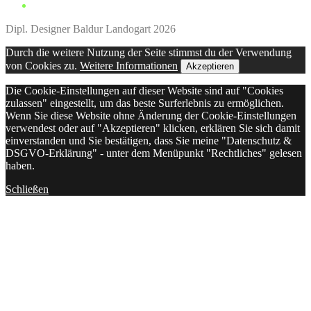
Dipl. Designer Baldur Landogart 2026
Durch die weitere Nutzung der Seite stimmst du der Verwendung
von Cookies zu.
Weitere Informationen
Akzeptieren
Die Cookie-Einstellungen auf dieser Website sind auf "Cookies
zulassen" eingestellt, um das beste Surferlebnis zu ermöglichen.
Wenn Sie diese Website ohne Änderung der Cookie-Einstellungen
verwendest oder auf "Akzeptieren" klicken, erklären Sie sich damit
einverstanden und Sie bestätigen, dass Sie meine "Datenschutz &
DSGVO-Erklärung" - unter dem Menüpunkt "Rechtliches" gelesen
haben.
Schließen