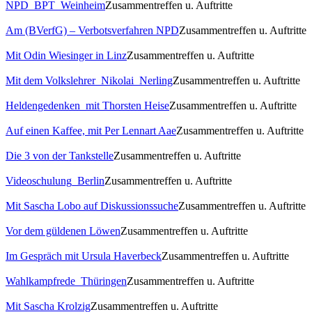
NPD_BPT_Weinheim
Zusammentreffen u. Auftritte
Am (BVerfG) – Verbotsverfahren NPD
Zusammentreffen u. Auftritte
Mit Odin Wiesinger in Linz
Zusammentreffen u. Auftritte
Mit dem Volkslehrer_Nikolai_Nerling
Zusammentreffen u. Auftritte
Heldengedenken_mit Thorsten Heise
Zusammentreffen u. Auftritte
Auf einen Kaffee, mit Per Lennart Aae
Zusammentreffen u. Auftritte
Die 3 von der Tankstelle
Zusammentreffen u. Auftritte
Videoschulung_Berlin
Zusammentreffen u. Auftritte
Mit Sascha Lobo auf Diskussionssuche
Zusammentreffen u. Auftritte
Vor dem güldenen Löwen
Zusammentreffen u. Auftritte
Im Gespräch mit Ursula Haverbeck
Zusammentreffen u. Auftritte
Wahlkampfrede_Thüringen
Zusammentreffen u. Auftritte
Mit Sascha Krolzig
Zusammentreffen u. Auftritte