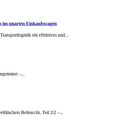
em im smarten Einkaufswagen
ansportlogistik ein effektives und...
primiert –...
älschers Beltracchi. Teil 2/2 –...