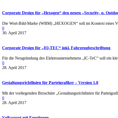
Corporate Design für „Hexogen“ den neuen „Security- u. Outdo
Die Wort-Bild-Marke (WBM) „HEXOGEN“ soll im Kontext eines Versa
0
30. April 2017
Corporate Design für „IQ-TEC“ inkl. Fahrzeugbeschriftung
Für die Neugründung des Elektrounternehmens „IC-TeC“ soll ein kle
0
28. April 2017
Gestaltungsrichtlinien für Parteigrafiker – Version 1.0
Mit der vorliegenden Broschüre „Gestaltungsrichtlinien für Parteigr
0
28. April 2017
Volkssport mit Emotionen