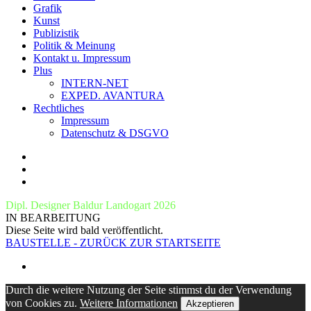
Grafik
Kunst
Publizistik
Politik & Meinung
Kontakt u. Impressum
Plus
INTERN-NET
EXPED. AVANTURA
Rechtliches
Impressum
Datenschutz & DSGVO
Dipl. Designer Baldur Landogart 2026
IN BEARBEITUNG
Diese Seite wird bald veröffentlicht.
BAUSTELLE - ZURÜCK ZUR STARTSEITE
Durch die weitere Nutzung der Seite stimmst du der Verwendung
von Cookies zu.
Weitere Informationen
Akzeptieren