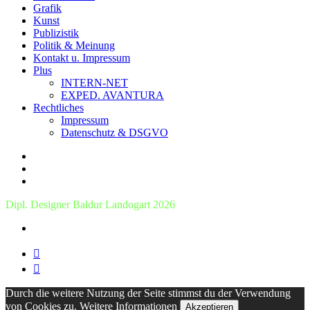
Grafik
Kunst
Publizistik
Politik & Meinung
Kontakt u. Impressum
Plus
INTERN-NET
EXPED. AVANTURA
Rechtliches
Impressum
Datenschutz & DSGVO
Dipl. Designer Baldur Landogart 2026


Durch die weitere Nutzung der Seite stimmst du der Verwendung
von Cookies zu.
Weitere Informationen
Akzeptieren